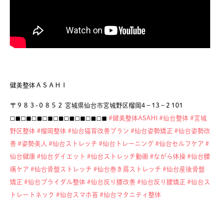
健美整体ＡＳＡＨＩ
〒９８３-０８５２ 宮城県仙台市宮城野区榴岡4−13−2 101
◻︎◼︎◻︎◼︎◻︎◼︎◻︎◼︎◻︎◼︎◻︎◼︎◻︎◼︎◻︎◼︎◻︎◼︎
#健美整体ASAHI
#仙台整体
#宮城
野区整体
#榴岡整体
#仙台猫背改善プラン
#仙台姿勢矯正
#仙台姿勢改
善
#姿勢美人
#仙台ストレッチ
#仙台トレーニング
#仙台セルフケア
#
仙台健康
#仙台ダイエット
#仙台ストレッチ動画
#ながら体操
#仙台腰
痛ケア
#仙台骨盤ストレッチ
#仙台巻き肩ストレッチ
#仙台産後骨盤
矯正
#仙台ブライダル整体
#仙台反り腰改善
#仙台反り腰矯正
#仙台ス
トレートネック
#仙台スマホ首
#仙台マタニティ整体