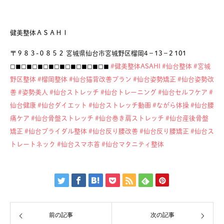
健美整体ＡＳＡＨＩ
〒９８３-０８５２ 宮城県仙台市宮城野区榴岡4−13−2 101
◻︎◼︎◻︎◼︎◻︎◼︎◻︎◼︎◻︎◼︎◻︎◼︎◻︎◼︎◻︎◼︎◻︎◼︎
#健美整体ASAHI
#仙台整体
#宮城
野区整体
#榴岡整体
#仙台猫背改善プラン
#仙台姿勢矯正
#仙台姿勢改
善
#姿勢美人
#仙台ストレッチ
#仙台トレーニング
#仙台セルフケア
#
仙台健康
#仙台ダイエット
#仙台ストレッチ動画
#ながら体操
#仙台腰
痛ケア
#仙台骨盤ストレッチ
#仙台巻き肩ストレッチ
#仙台産後骨盤
矯正
#仙台ブライダル整体
#仙台反り腰改善
#仙台反り腰矯正
#仙台ス
トレートネック
#仙台スマホ首
#仙台マタニティ整体
前の記事
次の記事