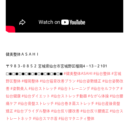
健美整体ＡＳＡＨＩ
〒９８３-０８５２ 宮城県仙台市宮城野区榴岡4−13−2 101
◻︎◼︎◻︎◼︎◻︎◼︎◻︎◼︎◻︎◼︎◻︎◼︎◻︎◼︎◻︎◼︎◻︎◼︎
#健美整体ASAHI
#仙台整体
#宮城
野区整体
#榴岡整体
#仙台猫背改善プラン
#仙台姿勢矯正
#仙台姿勢改
善
#姿勢美人
#仙台ストレッチ
#仙台トレーニング
#仙台セルフケア
#
仙台健康
#仙台ダイエット
#仙台ストレッチ動画
#ながら体操
#仙台腰
痛ケア
#仙台骨盤ストレッチ
#仙台巻き肩ストレッチ
#仙台産後骨盤
矯正
#仙台ブライダル整体
#仙台反り腰改善
#仙台反り腰矯正
#仙台ス
トレートネック
#仙台スマホ首
#仙台マタニティ整体