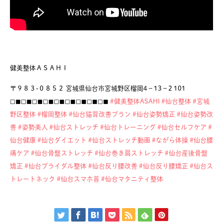
健美整体ＡＳＡＨＩ
〒９８３-０８５２ 宮城県仙台市宮城野区榴岡4−13−2 101
◻︎◼︎◻︎◼︎◻︎◼︎◻︎◼︎◻︎◼︎◻︎◼︎◻︎◼︎◻︎◼︎◻︎◼︎
#健美整体ASAHI
#仙台整体
#宮城
野区整体
#榴岡整体
#仙台猫背改善プラン
#仙台姿勢矯正
#仙台姿勢改
善
#姿勢美人
#仙台ストレッチ
#仙台トレーニング
#仙台セルフケア
#
仙台健康
#仙台ダイエット
#仙台ストレッチ動画
#ながら体操
#仙台腰
痛ケア
#仙台骨盤ストレッチ
#仙台巻き肩ストレッチ
#仙台産後骨盤
矯正
#仙台ブライダル整体
#仙台反り腰改善
#仙台反り腰矯正
#仙台ス
トレートネック
#仙台スマホ首
#仙台マタニティ整体