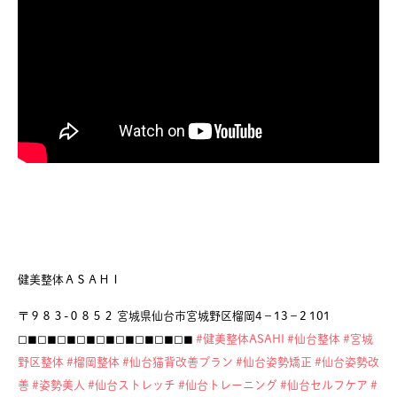
健美整体ＡＳＡＨＩ
〒９８３-０８５２ 宮城県仙台市宮城野区榴岡4−13−2 101
◻︎◼︎◻︎◼︎◻︎◼︎◻︎◼︎◻︎◼︎◻︎◼︎◻︎◼︎◻︎◼︎◻︎◼︎
#健美整体ASAHI
#仙台整体
#宮城
野区整体
#榴岡整体
#仙台猫背改善プラン
#仙台姿勢矯正
#仙台姿勢改
善
#姿勢美人
#仙台ストレッチ
#仙台トレーニング
#仙台セルフケア
#