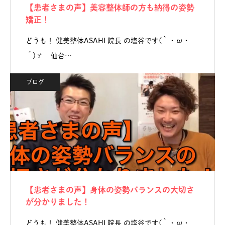
【患者さまの声】美容整体師の方も納得の姿勢
矯正！
どうも！ 健美整体ASAHI 院長 の塩谷です(｀・ω・
´)ゞ 仙台…
ブログ
【患者さまの声】身体の姿勢バランスの大切さ
が分かりました！
どうも！ 健美整体ASAHI 院長 の塩谷です(｀・ω・