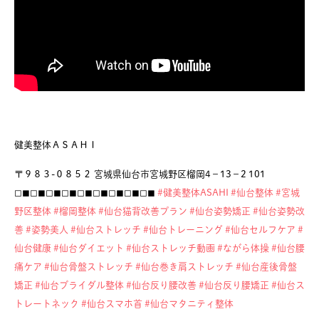
健美整体ＡＳＡＨＩ
〒９８３-０８５２ 宮城県仙台市宮城野区榴岡4−13−2 101
◻︎◼︎◻︎◼︎◻︎◼︎◻︎◼︎◻︎◼︎◻︎◼︎◻︎◼︎◻︎◼︎◻︎◼︎
#健美整体ASAHI
#仙台整体
#宮城
野区整体
#榴岡整体
#仙台猫背改善プラン
#仙台姿勢矯正
#仙台姿勢改
善
#姿勢美人
#仙台ストレッチ
#仙台トレーニング
#仙台セルフケア
#
仙台健康
#仙台ダイエット
#仙台ストレッチ動画
#ながら体操
#仙台腰
痛ケア
#仙台骨盤ストレッチ
#仙台巻き肩ストレッチ
#仙台産後骨盤
矯正
#仙台ブライダル整体
#仙台反り腰改善
#仙台反り腰矯正
#仙台ス
トレートネック
#仙台スマホ首
#仙台マタニティ整体