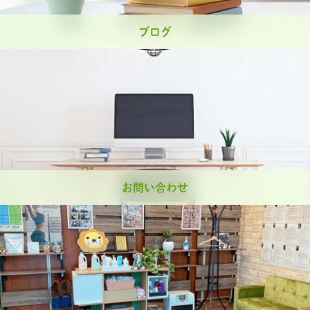
ブログ
お問い合わせ