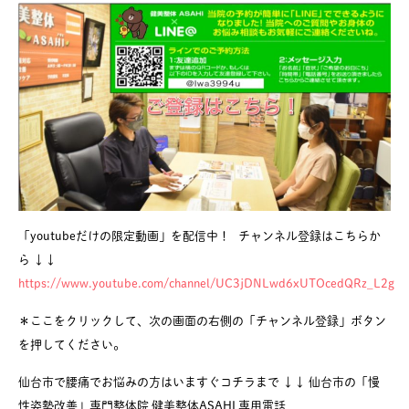
「youtubeだけの限定動画」を配信中！ チャンネル登録はこちらか
ら ↓↓
https://www.youtube.com/channel/UC3jDNLwd6xUTOcedQRz_L2g
＊ここをクリックして、次の画面の右側の「チャンネル登録」ボタン
を押してください。
仙台市で腰痛でお悩みの方はいますぐコチラまで ↓↓ 仙台市の「慢
性姿勢改善」専門整体院 健美整体ASAHI 専用電話