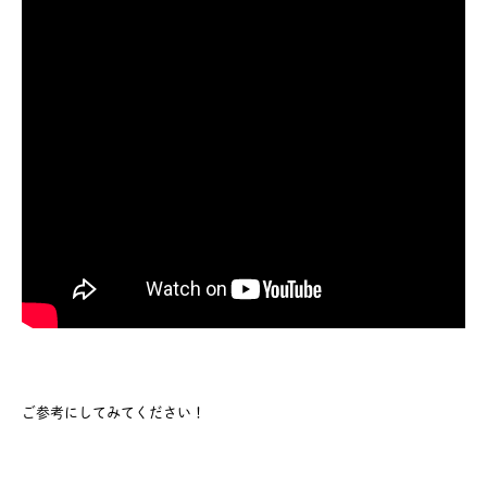
ご参考にしてみてください！