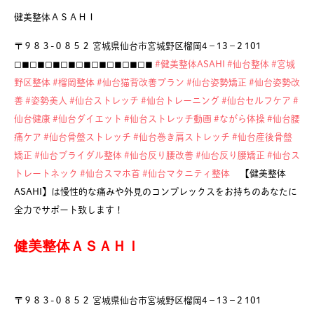
健美整体ＡＳＡＨＩ
〒９８３-０８５２ 宮城県仙台市宮城野区榴岡4−13−2 101
◻︎◼︎◻︎◼︎◻︎◼︎◻︎◼︎◻︎◼︎◻︎◼︎◻︎◼︎◻︎◼︎◻︎◼︎
#健美整体ASAHI
#仙台整体
#宮城
野区整体
#榴岡整体
#仙台猫背改善プラン
#仙台姿勢矯正
#仙台姿勢改
善
#姿勢美人
#仙台ストレッチ
#仙台トレーニング
#仙台セルフケア
#
仙台健康
#仙台ダイエット
#仙台ストレッチ動画
#ながら体操
#仙台腰
痛ケア
#仙台骨盤ストレッチ
#仙台巻き肩ストレッチ
#仙台産後骨盤
矯正
#仙台ブライダル整体
#仙台反り腰改善
#仙台反り腰矯正
#仙台ス
トレートネック
#仙台スマホ首
#仙台マタニティ整体
【健美整体
ASAHI】は慢性的な痛みや外見のコンプレックスをお持ちのあなたに
全力でサポート致します！
健美整体ＡＳＡＨＩ
〒９８３-０８５２ 宮城県仙台市宮城野区榴岡4−13−2 101