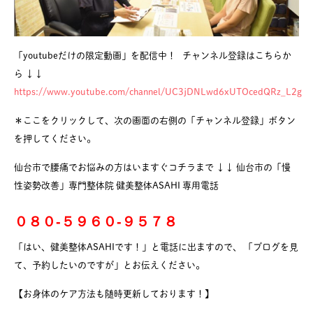
「youtubeだけの限定動画」を配信中！ チャンネル登録はこちらか
ら ↓↓
https://www.youtube.com/channel/UC3jDNLwd6xUTOcedQRz_L2g
＊ここをクリックして、次の画面の右側の「チャンネル登録」ボタン
を押してください。
仙台市で腰痛でお悩みの方はいますぐコチラまで ↓↓ 仙台市の「慢
性姿勢改善」専門整体院 健美整体ASAHI 専用電話
０８０-５９６０-９５７８
「はい、健美整体ASAHIです！」と電話に出ますので、 「ブログを見
て、予約したいのですが」とお伝えください。
【お身体のケア方法も随時更新しております！】