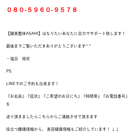
０８０-５９６０-９５７８
【健美整体ASAHI】はなりたいあなたに全力でサポート致します！
最後までご覧いただきありがとうございます^ ^
−塩谷 旭史
PS.
LINEでのご予約も出来ます！
『お名前』『症状』『ご希望のお日にち』『時間帯』『お電話番号』
を
送り頂きましたらこちらからご連絡させて頂きます
役立つ腰痛情報から、 美容健康情報もご紹介しています！ ↓↓